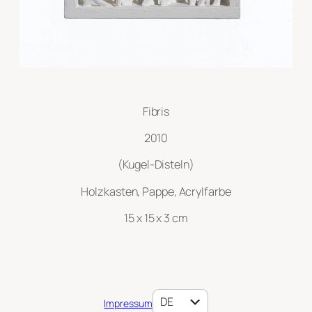
Fibris
2010
(Kugel-Disteln)
Holzkasten, Pappe, Acrylfarbe
15 x 15 x 3 cm
EN
DE
Impressum